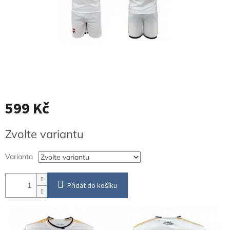
599 Kč
Měrná
Zvolte variantu
cena:
Varianta
Přidat do košíku