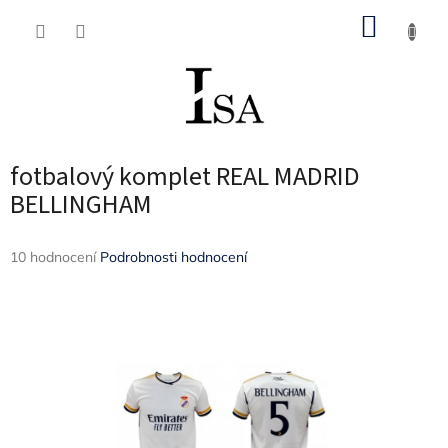
Přejít
NÁKUP
na
obsah
KOŠÍK
fotbalový komplet REAL MADRID
BELLINGHAM
Průměrné
10 hodnocení
Podrobnosti hodnocení
hodnocení
produktu
je
3,7
z
5
hvězdiček.