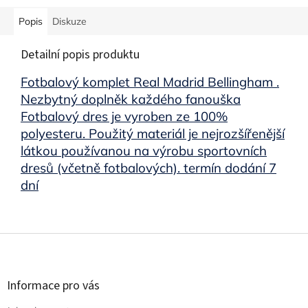
Popis
Diskuze
Detailní popis produktu
Fotbalový komplet Real Madrid Bellingham .
Nezbytný doplněk každého fanouška
Fotbalový dres je vyroben ze 100%
polyesteru. Použitý materiál je nejrozšířenější
látkou používanou na výrobu sportovních
dresů (včetně fotbalových). termín dodání 7
dní
Z
á
p
a
Informace pro vás
t