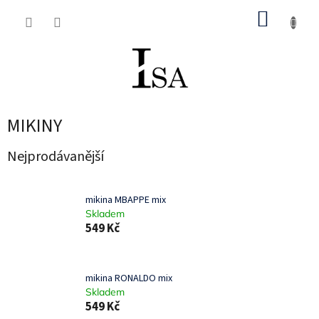
Přejít
NÁKUP
na
obsah
KOŠÍK
MIKINY
Nejprodávanější
mikina MBAPPE mix
Skladem
549 Kč
mikina RONALDO mix
Skladem
549 Kč