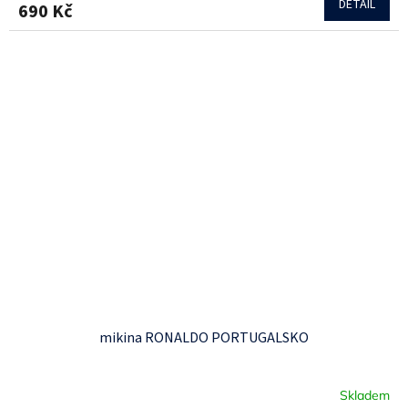
DETAIL
690 Kč
je
4,6
z
5
hvězdiček.
mikina RONALDO PORTUGALSKO
Skladem
Průměrné