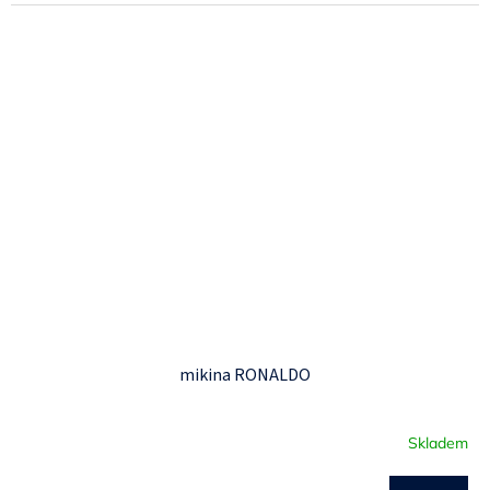
z
5
hvězdiček.
mikina RONALDO
Skladem
Průměrné
hodnocení
produktu