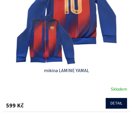
mikina LAMINE YAMAL
Skladem
Průměrné
hodnocení
produktu
DETAIL
599 Kč
je
4,3
z
5
hvězdiček.