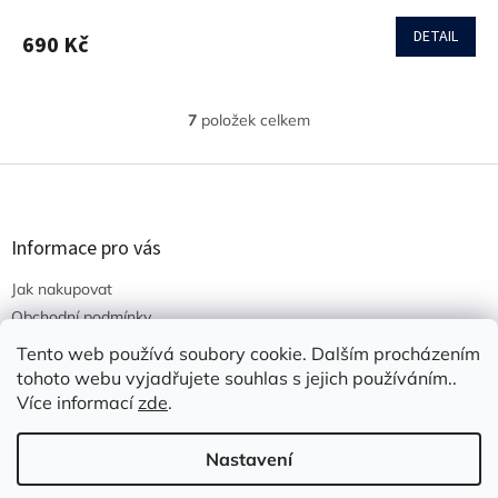
hodnocení
produktu
DETAIL
690 Kč
je
3,0
z
5
7
položek celkem
O
hvězdiček.
v
l
Z
á
á
d
p
a
a
Informace pro vás
c
t
í
Jak nakupovat
í
p
r
Obchodní podmínky
v
Podmínky ochrany osobních údajů
Tento web používá soubory cookie. Dalším procházením
k
tohoto webu vyjadřujete souhlas s jejich používáním..
y
v
Více informací
zde
.
ý
p
Vytvořil Shoptet
Nastavení
i
s