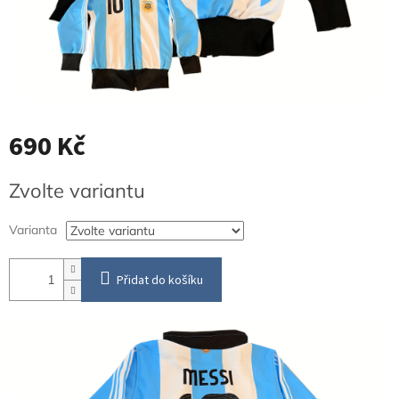
690 Kč
Měrná
Zvolte variantu
cena:
Varianta
Přidat do košíku