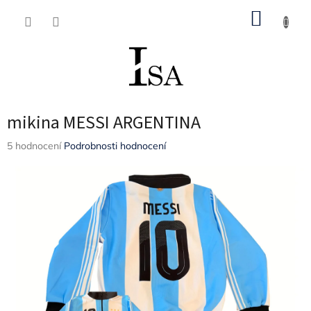
Přejít
NÁKUP
na
obsah
KOŠÍK
mikina MESSI ARGENTINA
Průměrné
5 hodnocení
Podrobnosti hodnocení
hodnocení
produktu
je
3,8
z
5
hvězdiček.