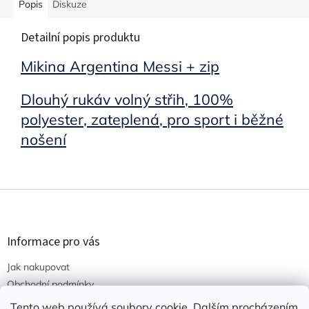
Popis
Diskuze
Detailní popis produktu
Mikina Argentina Messi + zip
Dlouhý rukáv volný střih, 100%
polyester, zateplená, pro sport i běžné
nošení
Z
á
p
a
Informace pro vás
t
Jak nakupovat
í
Obchodní podmínky
Podmínky ochrany osobních údajů
Tento web používá soubory cookie. Dalším procházením