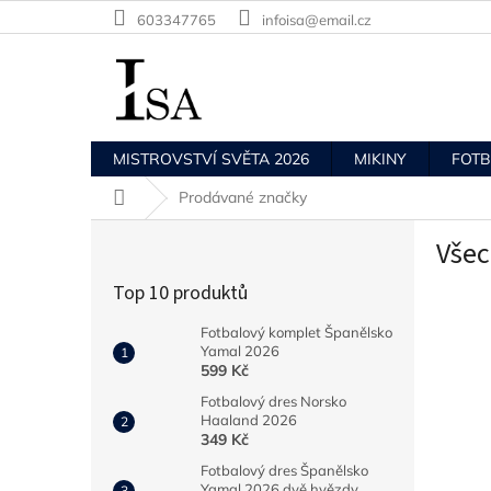
Přejít
603347765
infoisa@email.cz
na
obsah
MISTROVSTVÍ SVĚTA 2026
MIKINY
FOT
Domů
Prodávané značky
P
Všec
o
s
Top 10 produktů
t
r
Fotbalový komplet Španělsko
a
Yamal 2026
n
599 Kč
n
Fotbalový dres Norsko
í
Haaland 2026
349 Kč
p
a
Fotbalový dres Španělsko
Yamal 2026 dvě hvězdy