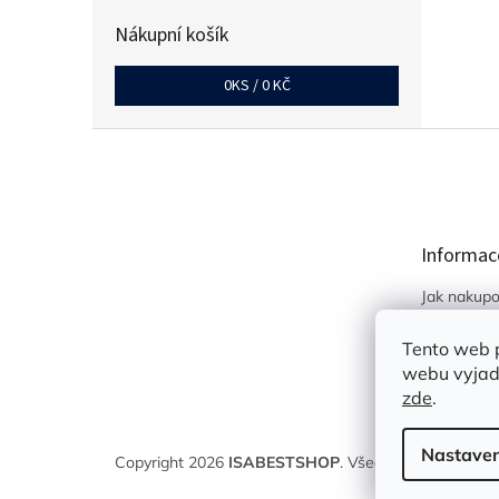
Nákupní košík
0
KS /
0 KČ
Z
á
p
a
t
Informac
í
Jak nakupo
Obchodní 
Tento web 
Podmínky 
webu vyjadř
údajů
zde
.
Nastaven
Copyright 2026
ISABESTSHOP
. Všechna práva vyhr