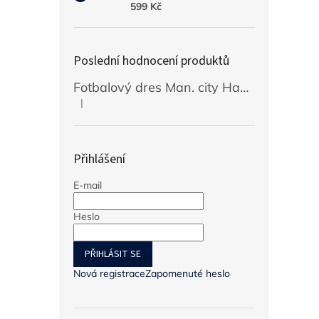
599 Kč
Poslední hodnocení produktů
Fotbalový dres Man. city Haaland 2026/27
|
Hodnocení produktu je 5 z 5 hvězdiček.
Přihlášení
E-mail
Heslo
PŘIHLÁSIT SE
Nová registrace
Zapomenuté heslo