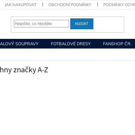
JAK NAKUPOVAT
OBCHODNÍ PODMÍNKY
PODMÍNKY OCH
HLEDAT
BALOVÝ SOUPRAVY
FOTBALOVÉ DRESY
FANSHOP ČR.
hny značky A-Z