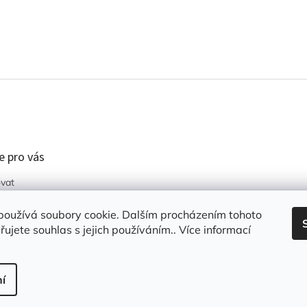
e pro vás
vat
podmínky
používá soubory cookie. Dalším procházením tohoto
ochrany osobních
ujete souhlas s jejich používáním.. Více informací
í
azena.
Upravit nastavení cookies